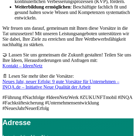
kontinuierlichen Verbesserungsprozessen (KVP), fördern.
Weiterbildung ermöglichen
: Beschäftigte fachlich fit und
gesund halten sowie Wissen und Kompetenzen systematisch
entwickeln.
Wir freuen uns darauf, gemeinsam mit Ihnen diese Vorsätze in die
Tat umzusetzen! Mit unseren Leistungsangeboten unterstützen wir
Sie dabei, Ihre Ziele zu erreichen und Ihre Wettbewerbsfähigkeit
nachhaltig zu stärken.
🤝 Lassen Sie uns gemeinsam die Zukunft gestalten! Teilen Sie uns
Ihre Ideen, Herausforderungen und Anfragen mit:
Kontakt – IdeenNetz
📄 Lesen Sie mehr über die Vorsätze:
Neues Jahr, neuer Erfolg: 9 gute Vorsätze für Unternehmen –
INQA.de – Initiative Neue Qualität der Arbeit
#Führung #Nachfolge #IdeenNetzWerk #ZUKUNFTmobil #INQA
#Fachkräftesicherung #Unternehmensentwicklung
#NeuesJahrNeuerErfolg
Adresse