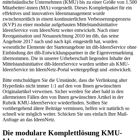
mittelständische Unternehmen (KMU) bis zu einer Größe von 1.500
Mitarbeiter/-innen (MA) vorgestellt. Dieses Komplettpaket für ein
effektives und innovatives Ideenmanagement wurde
zwischenzeitlich in einem kontinuierlichen Verbesserungsprozess
(KVP) zu einer modular aufgebauten Mittelstandsinitiative
IdeenService vom IdeenNetz weiter entwickelt. Nach einer
Reorganisation und Neuausrichtung 2010 im dib, das seine
Angebote 2017 nach und nach kpl. eingestellt hat, wurden
wesentliche Elemente der Starterangebote im dib-IdeenService ohne
Einbindung der dib-Entwicklungspartner in die Eigenvermarktung
übernommen. Die in unserer Urheberschaft liegenden Inhalte der
Mittelstandsinitiative dib-IdeenService wurden seither als KMU-
IdeenService im IdeenNetz-Portal weitergepflegt und -entwickelt.
Bitte entschuldigen Sie die Umstände, dass die Verlinkung alter
Hyperlinks nicht immer 1:1 auf den von Ihnen gewünschten
Originalartikel verweisen. Sicher werden Sie aber bald in den
allermeisten Fällen den von Ihnen gewünschten Artikel in der
Rubrik KMU-IdeenService wiederfinden. Sollten Sie
vorübergehend ältere Beiträge vermissen, helfen wir natürlich so
schnell wie möglich weiter. Schicken Sie uns einfach Ihre Mail-
Anfrage an das IdeenNetz.
Die modulare Komplettlösung KMU-