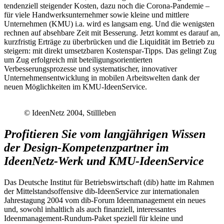
tendenziell steigender Kosten, dazu noch die Corona-Pandemie –
für viele Handwerksunternehmer sowie kleine und mittlere
Unternehmen (KMU) i.a. wird es langsam eng. Und die wenigsten
rechnen auf absehbare Zeit mit Besserung. Jetzt kommt es darauf an,
kurzfristig Erträge zu überbrücken und die Liquidität im Betrieb zu
steigern: mit direkt umsetzbaren Kostenspar-Tipps. Das gelingt Zug
um Zug erfolgreich mit beteiligungsorientierten
Verbesserungsprozesse und systematischer, innovativer
Unternehmensentwicklung in mobilen Arbeitswelten dank der
neuen Möglichkeiten im KMU-IdeenService.
© IdeenNetz 2004, Stillleben
Profitieren Sie vom langjährigen Wissen
der Design-Kompetenzpartner im
IdeenNetz-Werk und KMU-IdeenService
Das Deutsche Institut für Betriebswirtschaft (dib) hatte im Rahmen
der Mittelstandsoffensive dib-IdeenService zur internationalen
Jahrestagung 2004 vom dib-Forum Ideenmanagement ein neues
und, sowohl inhaltlich als auch finanziell, interessantes
Ideenmanagement-Rundum-Paket speziell für kleine und