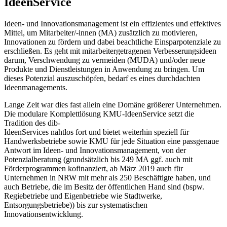
IdeenService
Ideen- und Innovationsmanagement ist ein effizientes und effektives
Mittel, um Mitarbeiter/-innen (MA) zusätzlich zu motivieren,
Innovationen zu fördern und dabei beachtliche Einsparpotenziale zu
erschließen. Es geht mit mitarbeitergetragenen Verbesserungsideen
darum, Verschwendung zu vermeiden (MUDA) und/oder neue
Produkte und Dienstleistungen in Anwendung zu bringen. Um
dieses Potenzial auszuschöpfen, bedarf es eines durchdachten
Ideenmanagements.
Lange Zeit war dies fast allein eine Domäne größerer Unternehmen.
Die modulare Komplettlösung KMU-IdeenService setzt die
Tradition des dib-
IdeenServices nahtlos fort und bietet weiterhin speziell für
Handwerksbetriebe sowie KMU für jede Situation eine passgenaue
Antwort im Ideen- und Innovationsmanagement, von der
Potenzialberatung (grundsätzlich bis 249 MA ggf. auch mit
Förderprogrammen kofinanziert, ab März 2019 auch für
Unternehmen in NRW mit mehr als 250 Beschäftigte haben, und
auch Betriebe, die im Besitz der öffentlichen Hand sind (bspw.
Regiebetriebe und Eigenbetriebe wie Stadtwerke,
Entsorgungsbetriebe)) bis zur systematischen
Innovationsentwicklung.