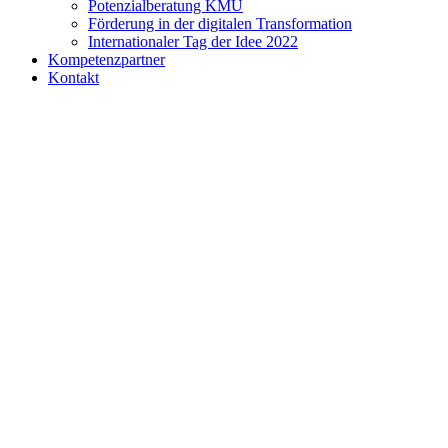
Potenzialberatung KMU
Förderung in der digitalen Transformation
Internationaler Tag der Idee 2022
Kompetenzpartner
Kontakt
Datenschutz
|
Impressum
|
Innovationsmanagement und
Ideenmanagement im neuen KMU-IdeenService
Webdesign by
WAW