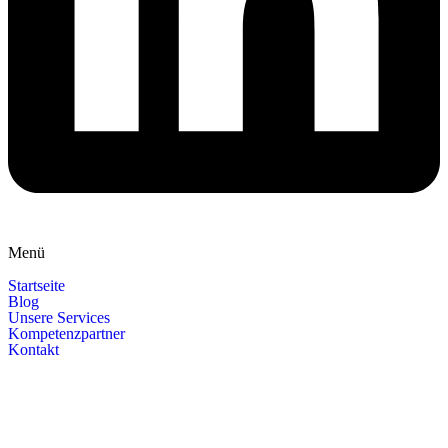
Menü
Startseite
Blog
Unsere Services
Kompetenzpartner
Kontakt
Datenschutz
|
Impressum
|
Innovationsmanagement und
Ideenmanagement im neuen KMU-IdeenService
Webdesign by
WAW