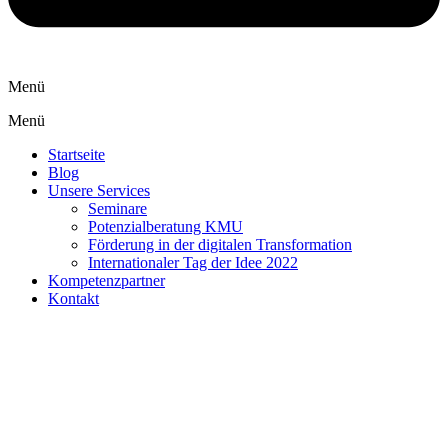
Menü
Menü
Startseite
Blog
Unsere Services
Seminare
Potenzialberatung KMU
Förderung in der digitalen Transformation
Internationaler Tag der Idee 2022
Kompetenzpartner
Kontakt
Datenschutz
|
Impressum
|
Innovationsmanagement und
Ideenmanagement im neuen KMU-IdeenService
Webdesign by
WAW