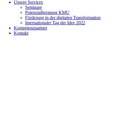
Unsere Services
Seminare
Potenzialberatung KMU
Förderung in der digitalen Transformation
Internationaler Tag der Idee 2022
Kompetenzpartner
Kontakt
Datenschutz
|
Impressum
|
Innovationsmanagement und
Ideenmanagement im neuen KMU-IdeenService
Webdesign by
WAW